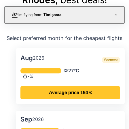
I'm flying from:
Timișoara
Select preferred month for the cheapest flights
Aug
2026
Warmest
Average monthly temperature & preci
27°C
Temperature
-%
Precipitation
Average price
194 €
Sep
2026