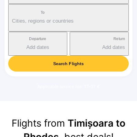
To
Cities, regions or countries
Departure
Return
Add dates
Add dates
Search Flights
Applicable service fee: 17-37 €
Flights from
Timișoara to
Rhodes
, best deals!