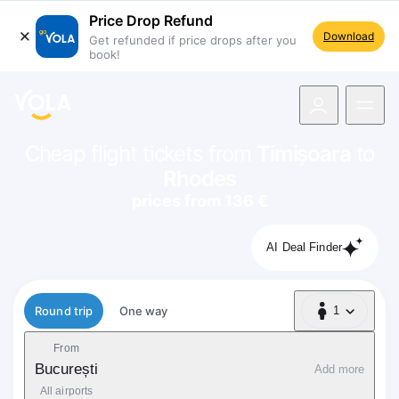
Price Drop Refund
Download
Get refunded if price drops after you
book!
navigation
Cheap flight tickets from
Timișoara
to
Rhodes
prices from 136 €
AI Deal Finder
Flight type
Round trip
One way
1
1 Passenger
From
București
Add more
All airports