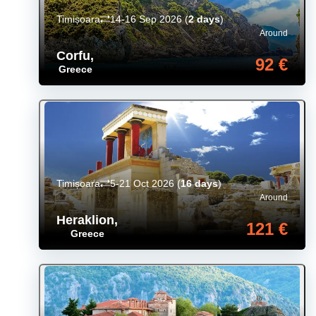
Timișoara
14-16 Sep 2026
(
2 days
)
Around
Corfu
,
92 €
Greece
Timișoara
5-21 Oct 2026
(
16 days
)
Around
Heraklion
,
121 €
Greece